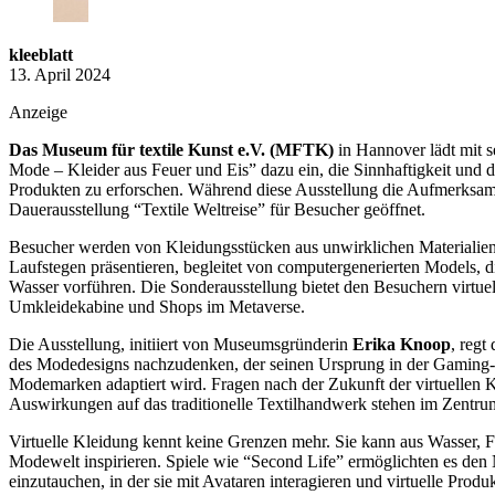
kleeblatt
13. April 2024
Anzeige
Das Museum für textile Kunst e.V. (MFTK)
in Hannover lädt mit s
Mode – Kleider aus Feuer und Eis” dazu ein, die Sinnhaftigkeit und 
Produkten zu erforschen. Während diese Ausstellung die Aufmerksamkei
Dauerausstellung “Textile Weltreise” für Besucher geöffnet.
Besucher werden von Kleidungsstücken aus unwirklichen Materialien 
Laufstegen präsentieren, begleitet von computergenerierten Models, d
Wasser vorführen. Die Sonderausstellung bietet den Besuchern virtue
Umkleidekabine und Shops im Metaverse.
Die Ausstellung, initiiert von Museumsgründerin
Erika Knoop
, regt
des Modedesigns nachzudenken, der seinen Ursprung in der Gaming-
Modemarken adaptiert wird. Fragen nach der Zukunft der virtuellen 
Auswirkungen auf das traditionelle Textilhandwerk stehen im Zentru
Virtuelle Kleidung kennt keine Grenzen mehr. Sie kann aus Wasser, Fe
Modewelt inspirieren. Spiele wie “Second Life” ermöglichten es den Nu
einzutauchen, in der sie mit Avataren interagieren und virtuelle Prod