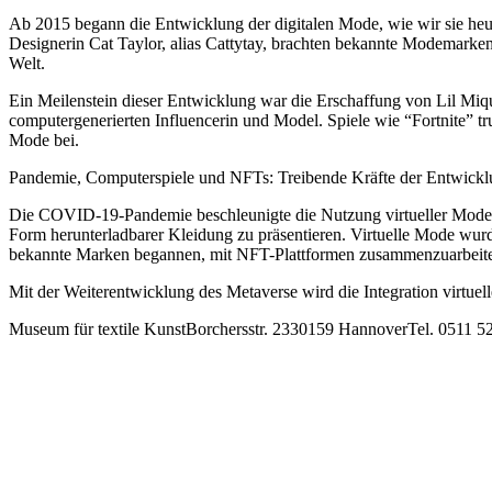
Ab 2015 begann die Entwicklung der digitalen Mode, wie wir sie heu
Designerin Cat Taylor, alias Cattytay, brachten bekannte Modemarken
Welt.
Ein Meilenstein dieser Entwicklung war die Erschaffung von Lil Miqu
computergenerierten Influencerin und Model. Spiele wie “Fortnite” trug
Mode bei.
Pandemie, Computerspiele und NFTs: Treibende Kräfte der Entwick
Die COVID-19-Pandemie beschleunigte die Nutzung virtueller Mode.
Form herunterladbarer Kleidung zu präsentieren. Virtuelle Mode wur
bekannte Marken begannen, mit NFT-Plattformen zusammenzuarbeit
Mit der Weiterentwicklung des Metaverse wird die Integration virtuel
Museum für textile KunstBorchersstr. 2330159 HannoverTel. 0511 