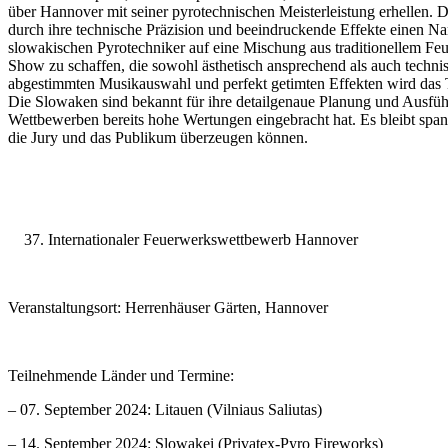
über Hannover mit seiner pyrotechnischen Meisterleistung erhellen. D
durch ihre technische Präzision und beeindruckende Effekte einen Na
slowakischen Pyrotechniker auf eine Mischung aus traditionellem F
Show zu schaffen, die sowohl ästhetisch ansprechend als auch technisc
abgestimmten Musikauswahl und perfekt getimten Effekten wird das 
Die Slowaken sind bekannt für ihre detailgenaue Planung und Ausfü
Wettbewerben bereits hohe Wertungen eingebracht hat. Es bleibt span
die Jury und das Publikum überzeugen können.
Internationaler Feuerwerkswettbewerb Hannover
Veranstaltungsort: Herrenhäuser Gärten, Hannover
Teilnehmende Länder und Termine:
– 07. September 2024: Litauen (Vilniaus Saliutas)
– 14. September 2024: Slowakei (Privatex-Pyro Fireworks)