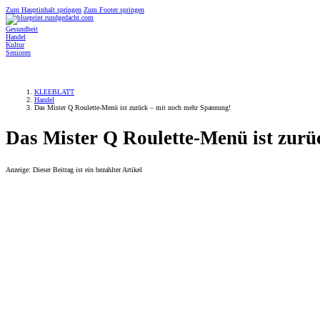
Zum Hauptinhalt springen
Zum Footer springen
Gesundheit
Handel
Kultur
Senioren
KLEEBLATT
Handel
Das Mister Q Roulette-Menü ist zurück – mit noch mehr Spannung!
Das Mister Q Roulette-Menü ist zur
Anzeige: Dieser Beitrag ist ein bezahlter Artikel